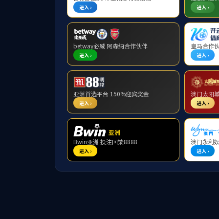
产品中心
PRODUCTS
通信事业部
智慧城市事业部
智慧监所实战平台
远程提讯会见综合管理系统
监室智能终端管理系统